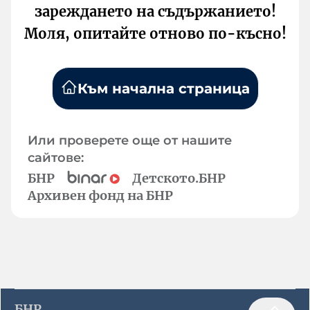
зареждането на съдържанието!
Моля, опитайте отново по-късно!
Към начална страница
Или проверете още от нашите
сайтове:
БНР
Детското.БНР
Архивен фонд на БНР
БНР