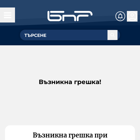
Възникна грешка!
Възникна грешка при