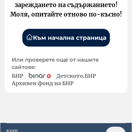
зареждането на съдържанието!
Моля, опитайте отново по-късно!
Към начална страница
Или проверете още от нашите
сайтове:
БНР
Детското.БНР
Архивен фонд на БНР
БНР