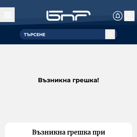
Възникна грешка!
Възникна грешка при