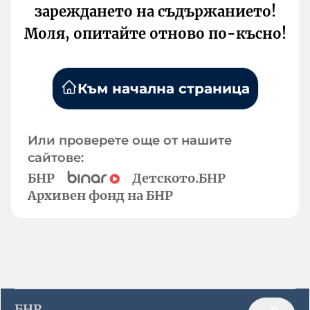
зареждането на съдържанието!
Моля, опитайте отново по-късно!
Към начална страница
Или проверете още от нашите
сайтове:
БНР
Детското.БНР
Архивен фонд на БНР
БНР