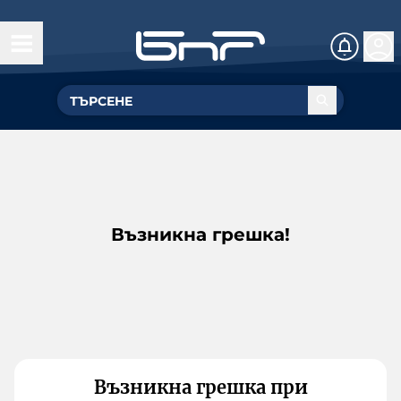
Възникна грешка!
Възникна грешка при