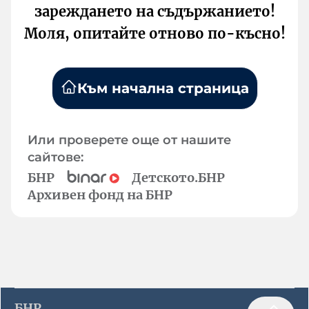
зареждането на съдържанието!
Моля, опитайте отново по-късно!
Към начална страница
Или проверете още от нашите
сайтове:
БНР
Детското.БНР
Архивен фонд на БНР
БНР