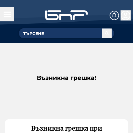
Възникна грешка!
Възникна грешка при