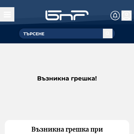
Възникна грешка!
Възникна грешка при