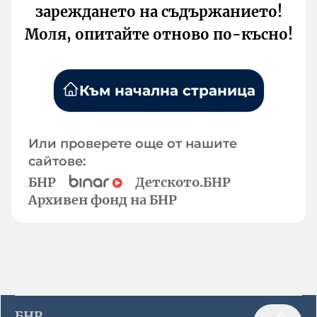
зареждането на съдържанието!
Моля, опитайте отново по-късно!
Към начална страница
Или проверете още от нашите
сайтове:
БНР
Детското.БНР
Архивен фонд на БНР
БНР