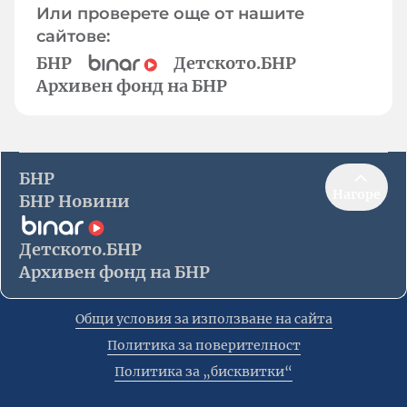
Или проверете още от нашите
сайтове:
БНР
Детското.БНР
Архивен фонд на БНР
БНР
Нагоре
БНР Новини
Детското.БНР
Архивен фонд на БНР
Общи условия за използване на сайта
Политика за поверителност
Политика за „бисквитки“