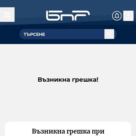
Възникна грешка!
Възникна грешка при