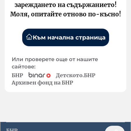
зареждането на съдържанието!
Моля, опитайте отново по-късно!
Към начална страница
Или проверете още от нашите
сайтове:
БНР
Детското.БНР
Архивен фонд на БНР
БНР