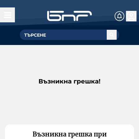
Възникна грешка!
Възникна грешка при