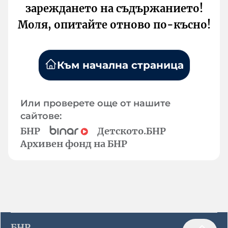
зареждането на съдържанието!
Моля, опитайте отново по-късно!
Към начална страница
Или проверете още от нашите
сайтове:
БНР
Детското.БНР
Архивен фонд на БНР
БНР