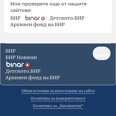
Или проверете още от нашите
сайтове:
БНР
Детското.БНР
Архивен фонд на БНР
БНР
Нагоре
БНР Новини
Детското.БНР
Архивен фонд на БНР
Общи условия за използване на сайта
Политика за поверителност
Политика за „бисквитки“