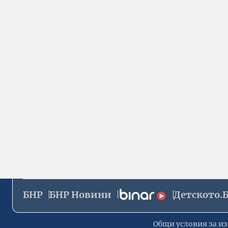
БНР
БНР Новини
Детското.
Общи условия за из