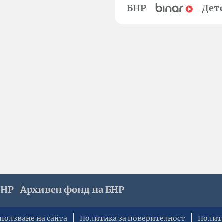
БНР
Дет
БНР
Архивен фонд на БНР
ползване на сайта
Политика за поверителност
Полит