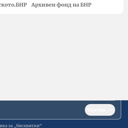
ското.БНР
Архивен фонд на БНР
Нагоре
ика за „бисквитки“