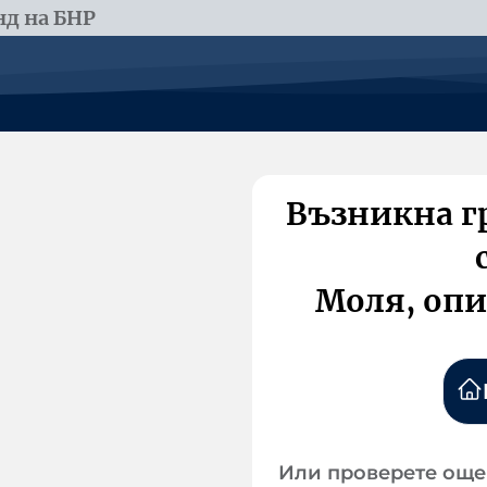
д на БНР
Възникна г
Моля, опи
Или проверете още 