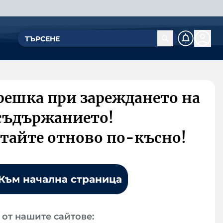
решка при зареждането на
съдържанието!
тайте отново по-късно!
Към начална страница
от нашите сайтове: