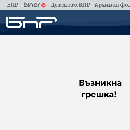
БНР
Детското.БНР
Архивен фон
Възникна
грешка!