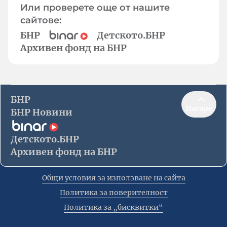
Или проверете още от нашите
сайтове:
БНР
Детското.БНР
Архивен фонд на БНР
БНР
Нагоре
БНР Новини
Детското.БНР
Архивен фонд на БНР
Общи условия за използване на сайта
Политика за поверителност
Политика за „бисквитки“