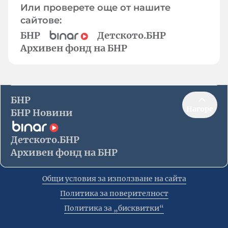
Или проверете още от нашите
сайтове:
БНР
Детското.БНР
Архивен фонд на БНР
БНР
Нагоре
БНР Новини
Детското.БНР
Архивен фонд на БНР
Общи условия за използване на сайта
Политика за поверителност
Политика за „бисквитки“