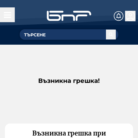
Възникна грешка!
Възникна грешка при