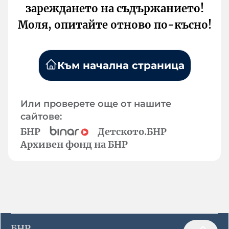
зареждането на съдържанието!
Моля, опитайте отново по-късно!
Към начална страница
Или проверете още от нашите
сайтове:
БНР
Детското.БНР
Архивен фонд на БНР
БНР