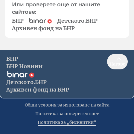
Или проверете още от нашите
сайтове:
БНР
Детското.БНР
Архивен фонд на БНР
БНР
Нагоре
БНР Новини
Детското.БНР
Архивен фонд на БНР
Общи условия за използване на сайта
Политика за поверителност
Политика за „бисквитки“