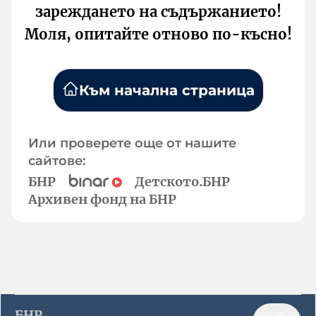
зареждането на съдържанието!
Моля, опитайте отново по-късно!
Към начална страница
Или проверете още от нашите
сайтове:
БНР
Детското.БНР
Архивен фонд на БНР
БНР