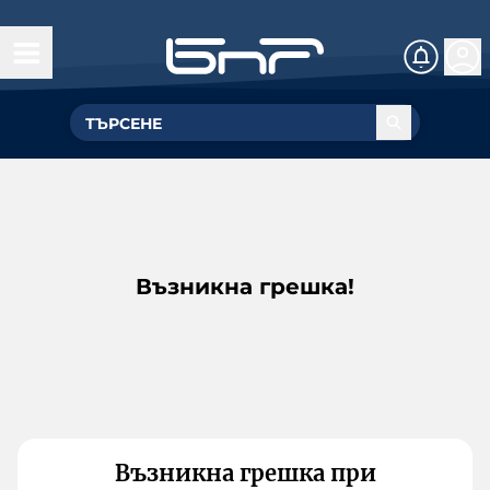
Възникна грешка!
Възникна грешка при