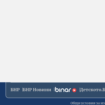
БНР
БНР Новини
Детското.
Общи условия за из