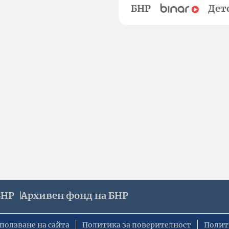
БНР
Дет
БНР
Архивен фонд на БНР
ползване на сайта
Политика за поверителност
Полит