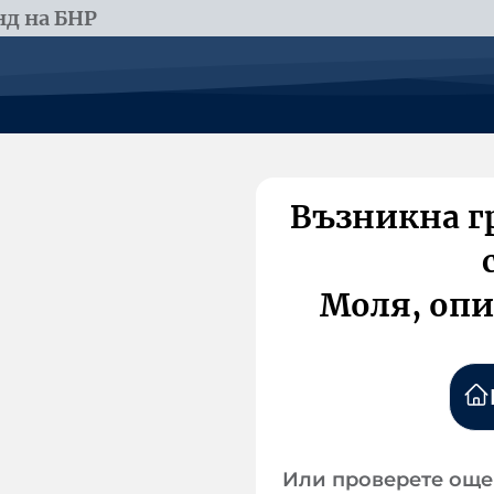
д на БНР
Възникна г
Моля, опи
Или проверете още 