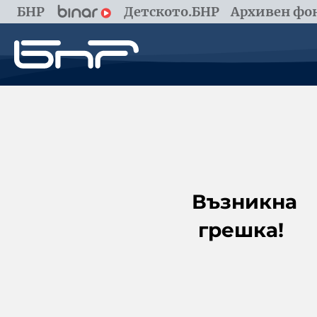
БНР
Детското.БНР
Архивен фон
Възникна
грешка!