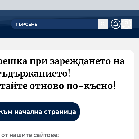
решка при зареждането на
съдържанието!
тайте отново по-късно!
Към начална страница
от нашите сайтове: