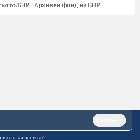
ското.БНР
Архивен фонд на БНР
Нагоре
ика за „бисквитки“