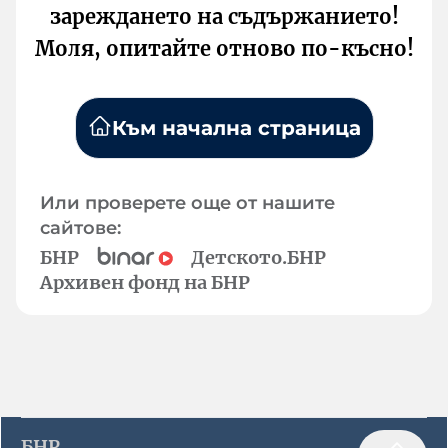
зареждането на съдържанието!
Моля, опитайте отново по-късно!
Към начална страница
Или проверете още от нашите
сайтове:
БНР
Детското.БНР
Архивен фонд на БНР
БНР