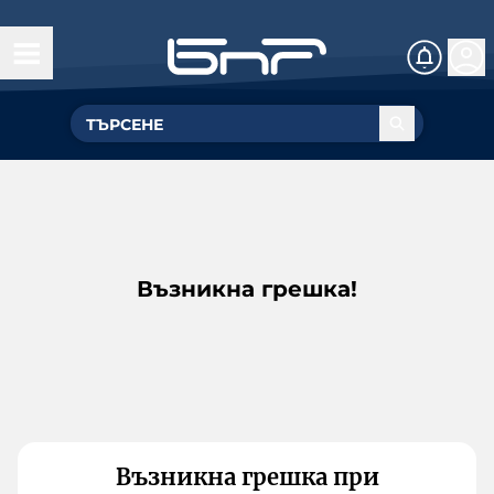
Възникна грешка!
Възникна грешка при