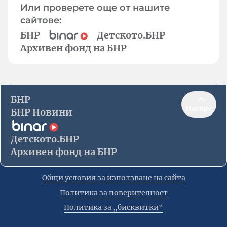
Или проверете още от нашите
сайтове:
БНР
Детското.БНР
Архивен фонд на БНР
БНР
Нагоре
БНР Новини
Детското.БНР
Архивен фонд на БНР
Общи условия за използване на сайта
Политика за поверителност
Политика за „бисквитки“