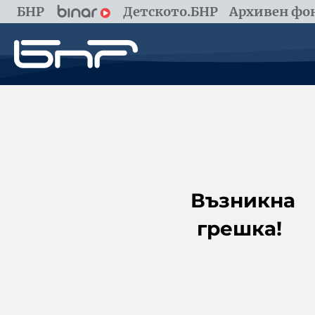
БНР
Детското.БНР
Архивен фон
Възникна
грешка!