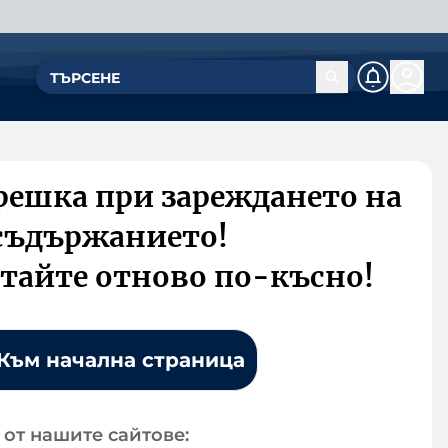
решка при зареждането на
съдържанието!
тайте отново по-късно!
Към начална страница
от нашите сайтове: