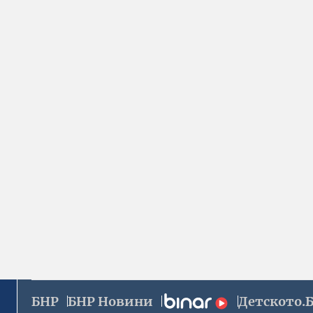
БНР
БНР Новини
Детското.