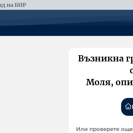
д на БНР
Възникна г
Моля, опи
Или проверете още 