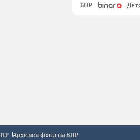
БНР
Дет
БНР
Архивен фонд на БНР