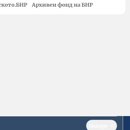
ското.БНР
Архивен фонд на БНР
Нагоре