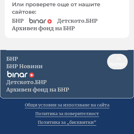
Или проверете още от нашите
сайтове:
БНР
Детското.БНР
Архивен фонд на БНР
БНР
Нагоре
БНР Новини
Детското.БНР
Архивен фонд на БНР
Общи условия за използване на сайта
Политика за поверителност
Политика за „бисквитки“