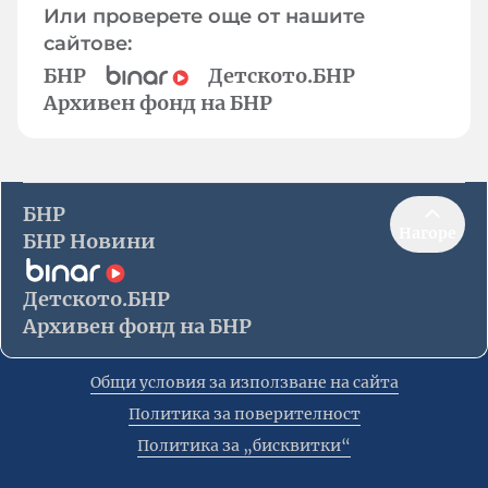
Или проверете още от нашите
сайтове:
БНР
Детското.БНР
Архивен фонд на БНР
БНР
Нагоре
БНР Новини
Детското.БНР
Архивен фонд на БНР
Общи условия за използване на сайта
Политика за поверителност
Политика за „бисквитки“