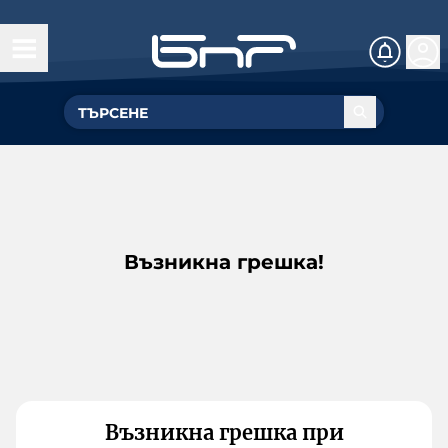
Възникна грешка!
Възникна грешка при