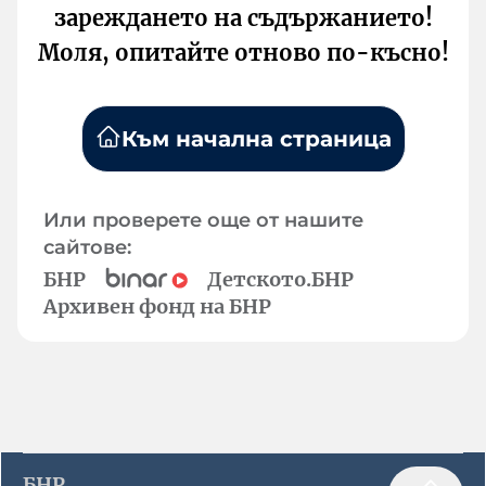
зареждането на съдържанието!
Моля, опитайте отново по-късно!
Към начална страница
Или проверете още от нашите
сайтове:
БНР
Детското.БНР
Архивен фонд на БНР
БНР