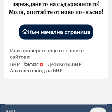
зареждането на съдържанието!
Моля, опитайте отново по-късно!
Към начална страница
Или проверете още от нашите
сайтове:
БНР
Детското.БНР
Архивен фонд на БНР
БНР