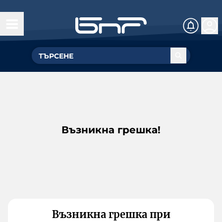
Възникна грешка!
Възникна грешка при