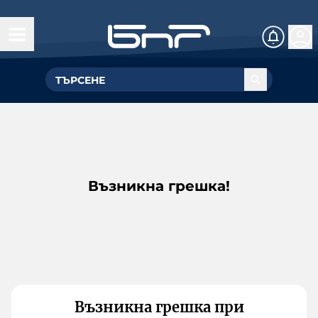
Възникна грешка!
Възникна грешка при