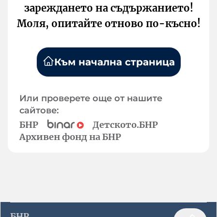
зареждането на съдържанието!
Моля, опитайте отново по-късно!
Към начална страница
Или проверете още от нашите
сайтове:
БНР
Детското.БНР
Архивен фонд на БНР
БНР