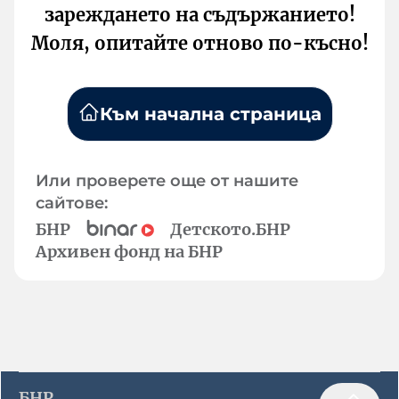
зареждането на съдържанието!
Моля, опитайте отново по-късно!
Към начална страница
Или проверете още от нашите
сайтове:
БНР
Детското.БНР
Архивен фонд на БНР
БНР