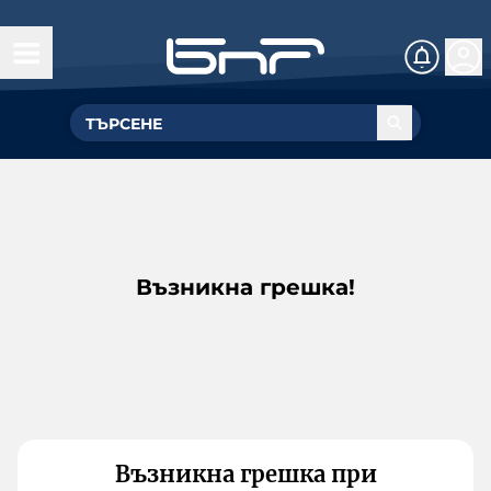
Възникна грешка!
Възникна грешка при