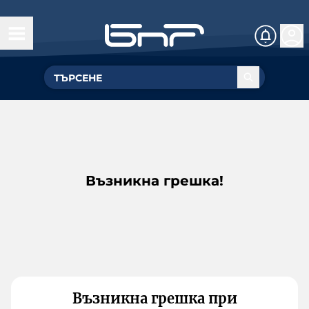
Възникна грешка!
Възникна грешка при