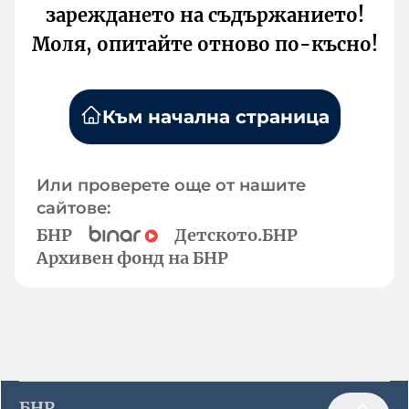
зареждането на съдържанието!
Моля, опитайте отново по-късно!
Към начална страница
Или проверете още от нашите
сайтове:
БНР
Детското.БНР
Архивен фонд на БНР
БНР