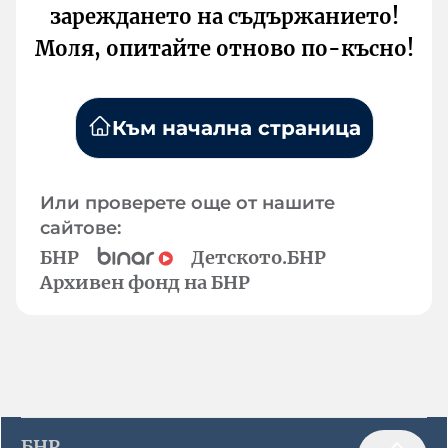
зареждането на съдържанието!
Моля, опитайте отново по-късно!
Към начална страница
Или проверете още от нашите
сайтове:
БНР
Детското.БНР
Архивен фонд на БНР
БНР