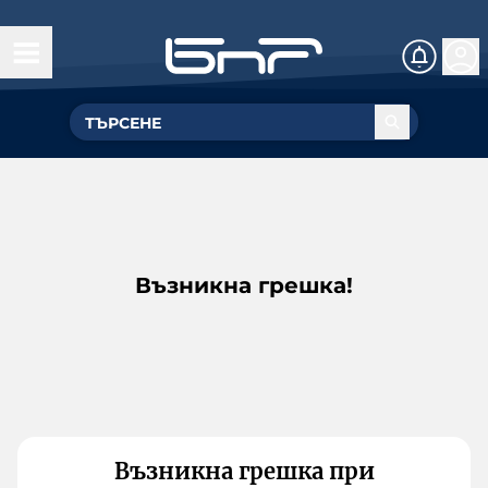
Възникна грешка!
Възникна грешка при