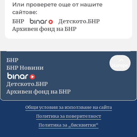
Или проверете още от нашите
сайтове:
БНР
Детското.БНР
Архивен фонд на БНР
БНР
Нагоре
БНР Новини
Детското.БНР
Архивен фонд на БНР
Общи условия за използване на сайта
Политика за поверителност
Политика за „бисквитки“