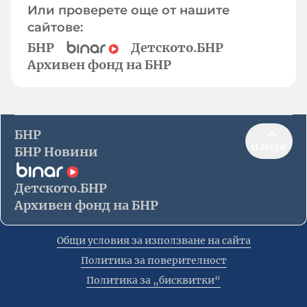
Или проверете още от нашите
сайтове:
БНР
Детското.БНР
Архивен фонд на БНР
БНР
Нагоре
БНР Новини
Детското.БНР
Архивен фонд на БНР
Общи условия за използване на сайта
Политика за поверителност
Политика за „бисквитки“