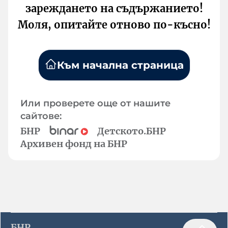
зареждането на съдържанието!
Моля, опитайте отново по-късно!
Към начална страница
Или проверете още от нашите
сайтове:
БНР
Детското.БНР
Архивен фонд на БНР
БНР