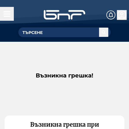
Възникна грешка!
Възникна грешка при