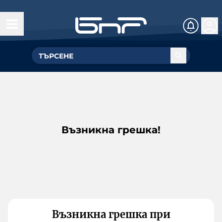
Възникна грешка!
Възникна грешка при