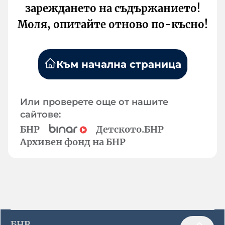
зареждането на съдържанието!
Моля, опитайте отново по-късно!
Към начална страница
Или проверете още от нашите
сайтове:
БНР
Детското.БНР
Архивен фонд на БНР
БНР