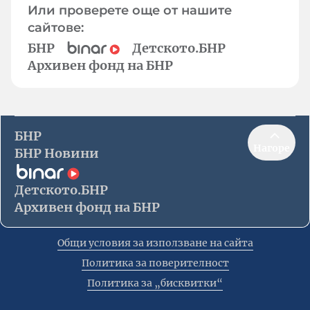
Или проверете още от нашите
сайтове:
БНР
Детското.БНР
Архивен фонд на БНР
БНР
Нагоре
БНР Новини
Детското.БНР
Архивен фонд на БНР
Общи условия за използване на сайта
Политика за поверителност
Политика за „бисквитки“