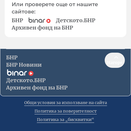
Или проверете още от нашите
сайтове:
БНР
Детското.БНР
Архивен фонд на БНР
БНР
Нагоре
БНР Новини
Детското.БНР
Архивен фонд на БНР
Общи условия за използване на сайта
Политика за поверителност
Политика за „бисквитки“