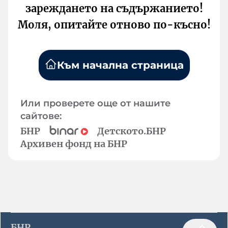
зареждането на съдържанието!
Моля, опитайте отново по-късно!
Към начална страница
Или проверете още от нашите
сайтове:
БНР
Детското.БНР
Архивен фонд на БНР
БНР