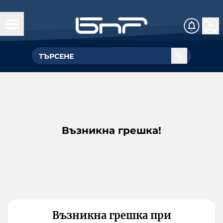
Възникна грешка!
Възникна грешка при