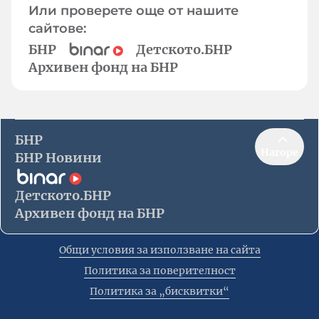
Или проверете още от нашите
сайтове:
БНР
Детското.БНР
Архивен фонд на БНР
БНР
Нагоре
БНР Новини
Детското.БНР
Архивен фонд на БНР
Общи условия за използване на сайта
Политика за поверителност
Политика за „бисквитки“