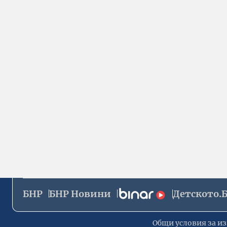
БНР
БНР Новини
Детското.
Общи условия за из