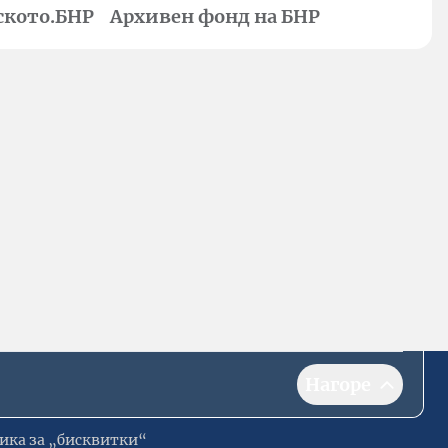
ското.БНР
Архивен фонд на БНР
Нагоре
ика за „бисквитки“