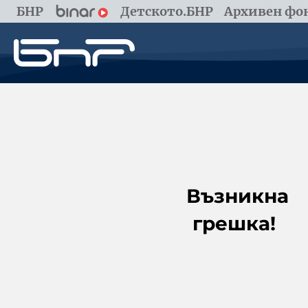
БНР
Детското.БНР
Архивен фон
Възникна
грешка!