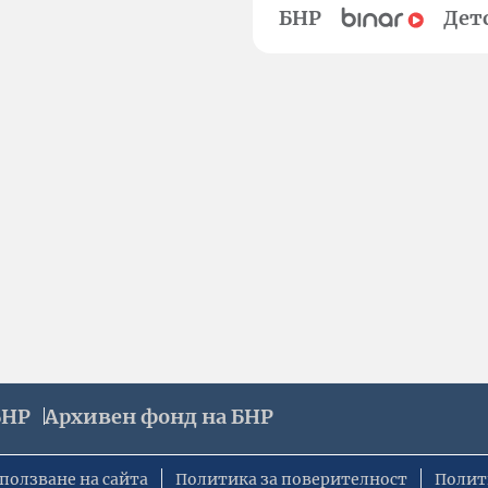
БНР
Дет
БНР
Архивен фонд на БНР
ползване на сайта
Политика за поверителност
Полит