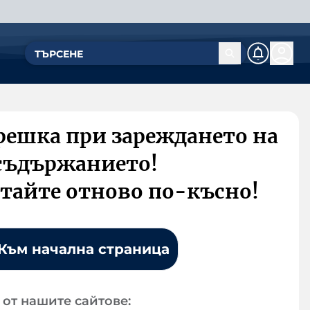
решка при зареждането на
съдържанието!
тайте отново по-късно!
Към начална страница
от нашите сайтове: