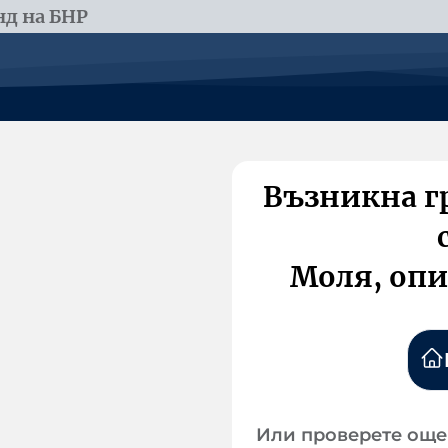
д на БНР
Възникна г
Моля, опи
Или проверете още 