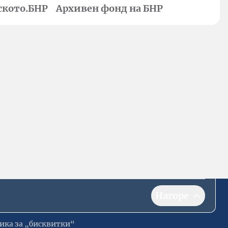
ското.БНР
Архивен фонд на БНР
Нагоре
ика за „бисквитки“