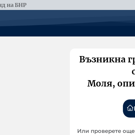
д на БНР
Възникна г
Моля, опи
Или проверете още 