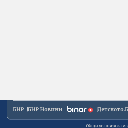
БНР
БНР Новини
Детското.
Общи условия за из