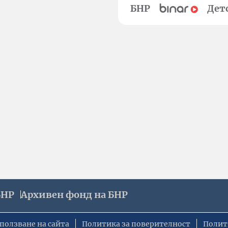
БНР
Дет
БНР
Архивен фонд на БНР
ползване на сайта
Политика за поверителност
Полит