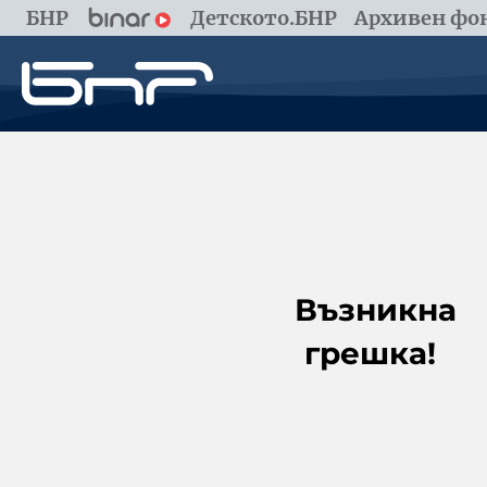
БНР
Детското.БНР
Архивен фон
Възникна
грешка!