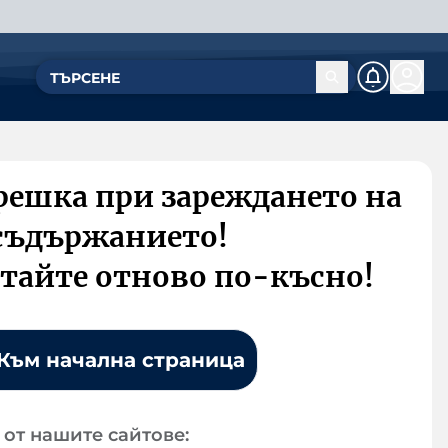
решка при зареждането на
съдържанието!
тайте отново по-късно!
Към начална страница
от нашите сайтове: