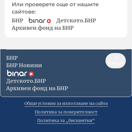
Или проверете още от нашите
сайтове:
БНР
Детското.БНР
Архивен фонд на БНР
БНР
Нагоре
БНР Новини
Детското.БНР
Архивен фонд на БНР
Общи условия за използване на сайта
Политика за поверителност
Политика за „бисквитки“