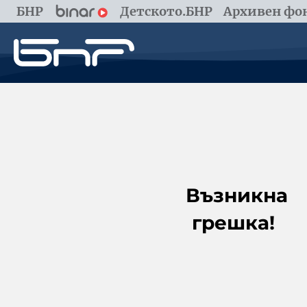
БНР
Детското.БНР
Архивен фон
Възникна
грешка!