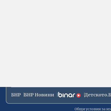
БНР
БНР Новини
Детското.
Общи условия за из