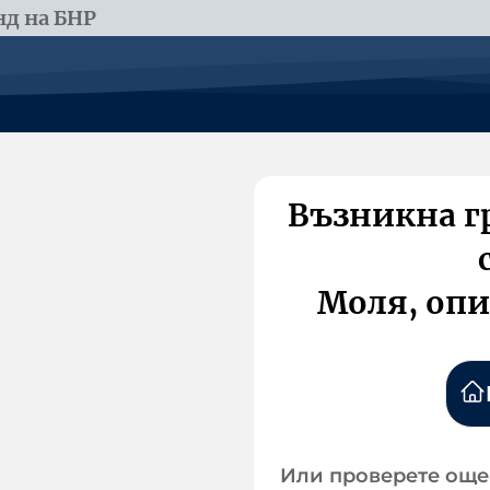
д на БНР
Възникна г
Моля, опи
Или проверете още 