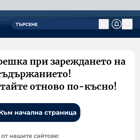
решка при зареждането на
съдържанието!
тайте отново по-късно!
Към начална страница
от нашите сайтове: