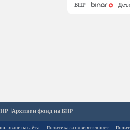
БНР
Дет
БНР
Архивен фонд на БНР
ползване на сайта
Политика за поверителност
Полит