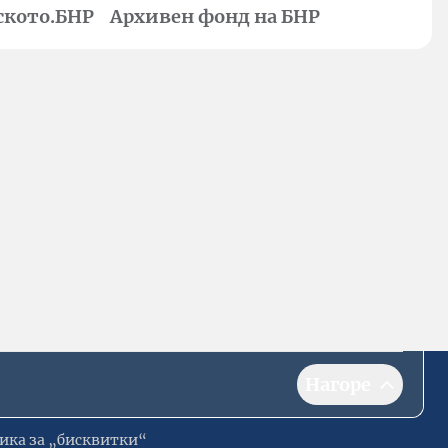
ското.БНР
Архивен фонд на БНР
Нагоре
ика за „бисквитки“