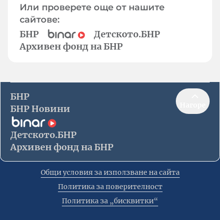
Или проверете още от нашите
сайтове:
БНР
Детското.БНР
Архивен фонд на БНР
БНР
Нагоре
БНР Новини
Детското.БНР
Архивен фонд на БНР
Общи условия за използване на сайта
Политика за поверителност
Политика за „бисквитки“