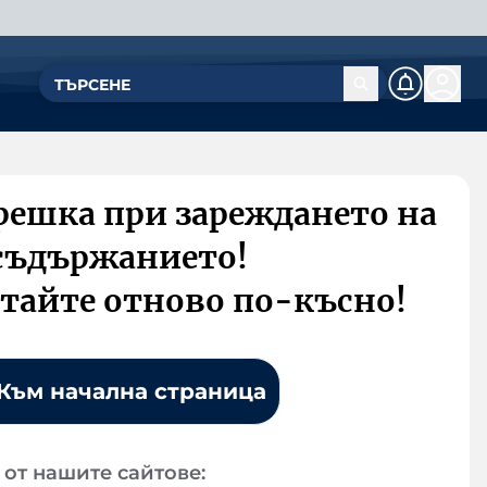
решка при зареждането на
съдържанието!
тайте отново по-късно!
Към начална страница
от нашите сайтове: