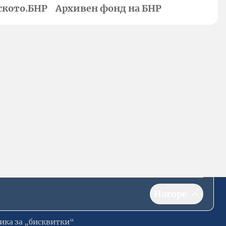
ското.БНР
Архивен фонд на БНР
Нагоре
ика за „бисквитки“