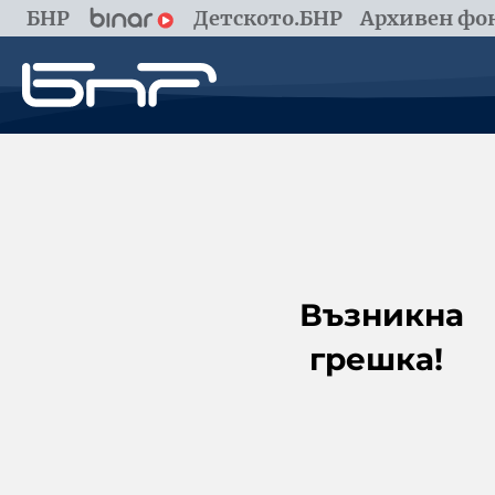
БНР
Детското.БНР
Архивен фон
Възникна
грешка!