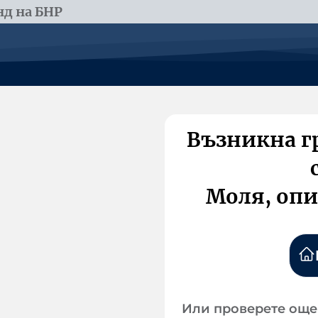
д на БНР
Възникна г
Моля, опи
Или проверете още 