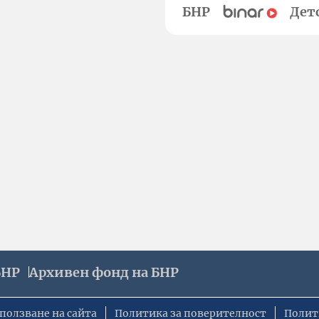
БНР
Дет
БНР
Архивен фонд на БНР
ползване на сайта
Политика за поверителност
Полит