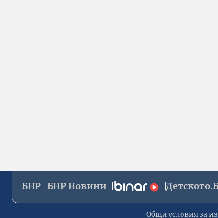
БНР
БНР Новини
Детското.
Общи условия за из