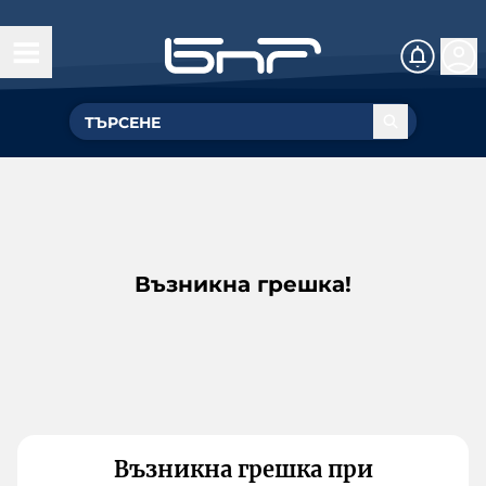
Възникна грешка!
Възникна грешка при