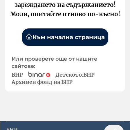
зареждането на съдържанието!
Моля, опитайте отново по-късно!
Към начална страница
Или проверете още от нашите
сайтове:
БНР
Детското.БНР
Архивен фонд на БНР
БНР