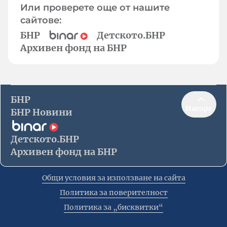
Или проверете още от нашите
сайтове:
БНР
Детското.БНР
Архивен фонд на БНР
БНР
Нагоре
БНР Новини
Детското.БНР
Архивен фонд на БНР
Общи условия за използване на сайта
Политика за поверителност
Политика за „бисквитки“