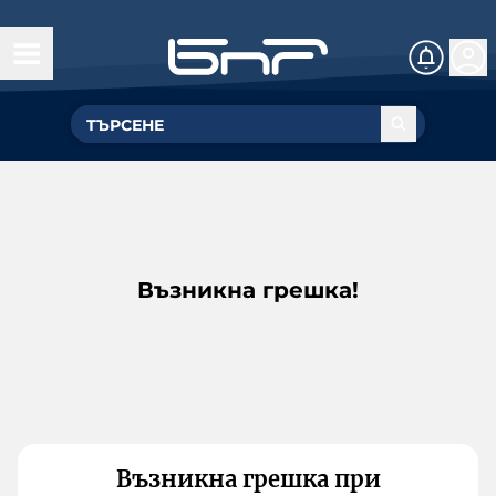
Възникна грешка!
Възникна грешка при