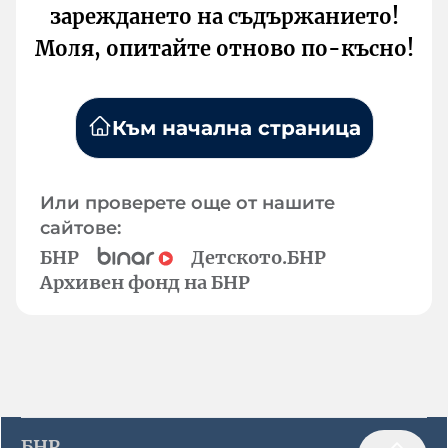
зареждането на съдържанието!
Моля, опитайте отново по-късно!
Към начална страница
Или проверете още от нашите
сайтове:
БНР
Детското.БНР
Архивен фонд на БНР
БНР