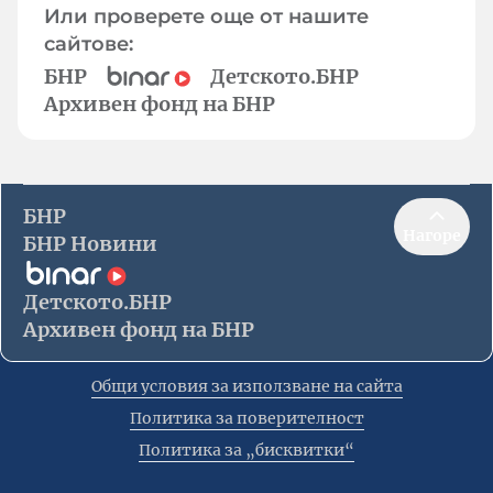
Или проверете още от нашите
сайтове:
БНР
Детското.БНР
Архивен фонд на БНР
БНР
Нагоре
БНР Новини
Детското.БНР
Архивен фонд на БНР
Общи условия за използване на сайта
Политика за поверителност
Политика за „бисквитки“