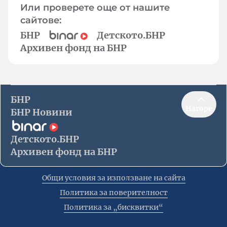
Или проверете още от нашите
сайтове:
БНР
Детското.БНР
Архивен фонд на БНР
БНР
Нагоре
БНР Новини
Детското.БНР
Архивен фонд на БНР
Общи условия за използване на сайта
Политика за поверителност
Политика за „бисквитки“