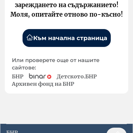
зареждането на съдържанието!
Моля, опитайте отново по-късно!
Към начална страница
Или проверете още от нашите
сайтове:
БНР
Детското.БНР
Архивен фонд на БНР
БНР