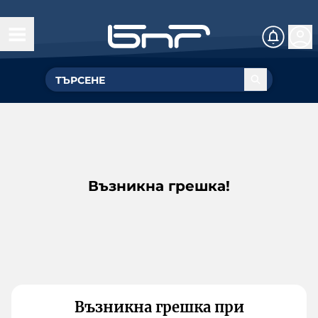
Възникна грешка!
Възникна грешка при