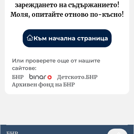
зареждането на съдържанието!
Моля, опитайте отново по-късно!
Към начална страница
Или проверете още от нашите
сайтове:
БНР
Детското.БНР
Архивен фонд на БНР
БНР