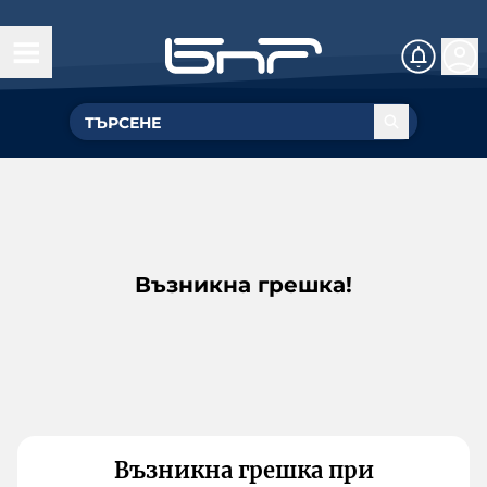
Възникна грешка!
Възникна грешка при