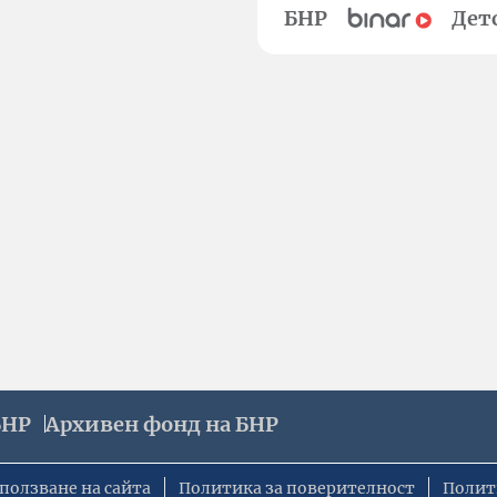
БНР
Дет
БНР
Архивен фонд на БНР
ползване на сайта
Политика за поверителност
Полит