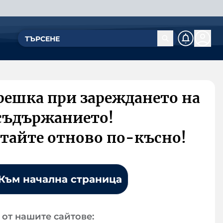
решка при зареждането на
съдържанието!
тайте отново по-късно!
Към начална страница
от нашите сайтове: