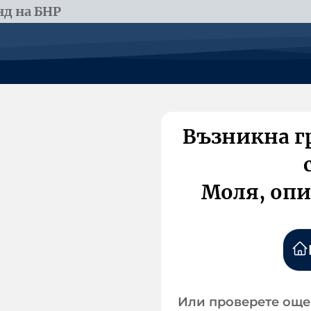
д на БНР
Възникна г
Моля, опи
Или проверете още 