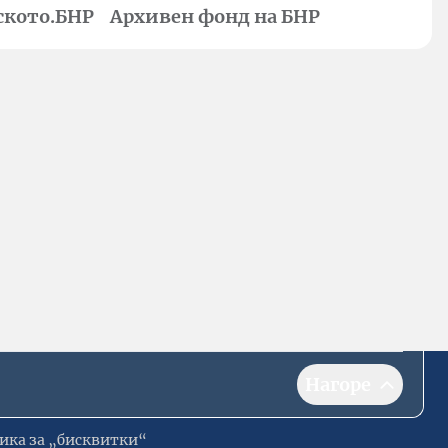
ското.БНР
Архивен фонд на БНР
Нагоре
ика за „бисквитки“