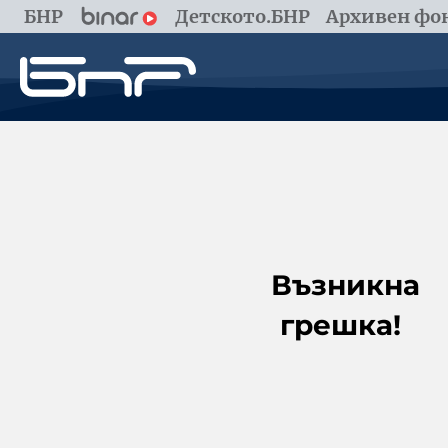
БНР
Детското.БНР
Архивен фон
Възникна
грешка!