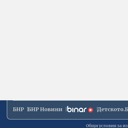
БНР
БНР Новини
Детското.
Общи условия за из