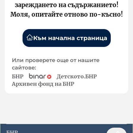
зареждането на съдържанието!
Моля, опитайте отново по-късно!
Към начална страница
Или проверете още от нашите
сайтове:
БНР
Детското.БНР
Архивен фонд на БНР
БНР