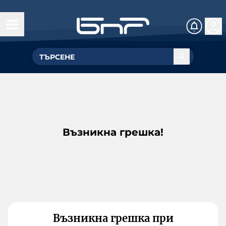
Възникна грешка!
Възникна грешка при